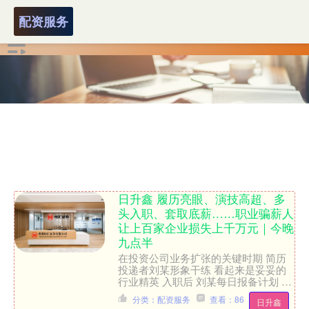
配资服务
日升鑫 履历亮眼、演技高超、多
头入职、套取底薪……职业骗薪人
让上百家企业损失上千万元｜今晚
九点半
在投资公司业务扩张的关键时期 简历
投递者刘某形象干练 看起来是妥妥的
行业精英 入职后 刘某每日报备计划 主
动带客户实地洽谈、对接项目 可半年
分类：配资服务
查看：86
日升鑫
过去 她推进的项目却....