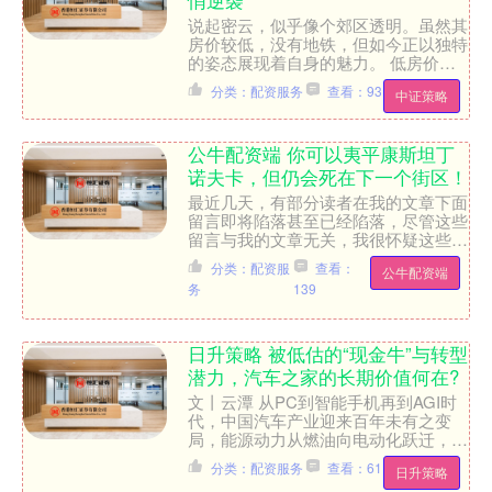
悄逆袭
说起密云，似乎像个郊区透明。虽然其
房价较低，没有地铁，但如今正以独特
的姿态展现着自身的魅力。 低房价之
下的远郊困局 根据数据，密云二手房
分类：配资服务
查看：93
中证策略
挂牌价1.6万每平，略高....
公牛配资端 你可以夷平康斯坦丁
诺夫卡，但仍会死在下一个街区！
最近几天，有部分读者在我的文章下面
留言即将陷落甚至已经陷落，尽管这些
留言与我的文章无关，我很怀疑这些读
者是否要借此填补内心中的失落与空
分类：配资服
查看：
公牛配资端
虚，我甚至很怀疑他们是否能....
务
139
日升策略 被低估的“现金牛”与转型
潜力，汽车之家的长期价值何在?
文丨云潭 从PC到智能手机再到AGI时
代，中国汽车产业迎来百年未有之变
局，能源动力从燃油向电动化跃迁，新
能源车渗透率过半，自主品牌强势崛
分类：配资服务
查看：61
日升策略
起，产销连续多年位居全球....