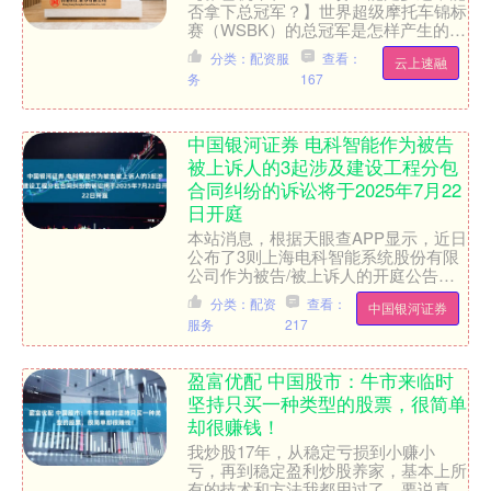
否拿下总冠军？】世界超级摩托车锦标
赛（WSBK）的总冠军是怎样产生的
呢？在中国很少有人关注WSBK，很多
分类：配资服
查看：
云上速融
机车爱好者对其总冠军....
务
167
中国银河证券 电科智能作为被告
被上诉人的3起涉及建设工程分包
合同纠纷的诉讼将于2025年7月22
日开庭
本站消息，根据天眼查APP显示，近日
公布了3则上海电科智能系统股份有限
公司作为被告/被上诉人的开庭公告，
案由为建设工程分包合同纠纷，开庭日
分类：配资
查看：
中国银河证券
期为2025年7月22....
服务
217
盈富优配 中国股市：牛市来临时
坚持只买一种类型的股票，很简单
却很赚钱！
我炒股17年，从稳定亏损到小赚小
亏，再到稳定盈利炒股养家，基本上所
有的技术和方法我都用过了，要说真正