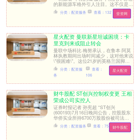
的新能源车格外引人注目。这不仅是南
沙对青年态度的直观呈现，更是一份已
分类：配资服务
查看：132
壹资网
经落地的答卷。 日前....
星火配资 曼联新星坦诚困境：卡
里克到来或阻止转会
曼联中场科比·梅努承认，在鲁本·阿莫
林执教期间出场时间减少，这对他来说
\"很困难\"。这位21岁的英格兰国脚近
期向天空体育敞开心扉，谈及那段板凳
分类：配资服
查看：
星火配资
席上的日子，并暗....
务
106
财牛股配 ST创兴控制权变更 王相
荣成公司实控人
证券时报记者 孙宪超 *ST创兴
(600193)7月16日晚间公告，控股股东
华侨实业所持6700万股股份被司法拍
卖，占总股本的15.75%。拍卖后，华
分类：配资服务
查看：75
财牛股配
侨实业持股....