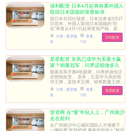
保利配资 日本4月起将收紧外国人
取得日本国籍的审查标准
据日本共同社报道，日本法务省3月27
日宣布，外国人取得日本国籍的“归
化”审查从4月1日起将更加严格。原本
居住时间“五年以上”的条件在实际运用
分类：配资服
查看：
宝利配资
上将修改为“原则上十....
务
102
星星配资 东风已成华为系最大赢
家？销量冠军，问界还能做多久
随着东风手握4张新牌，问界的身份正
在悄悄改变。 原本，它是华为系的绝
对王牌，是技术王牌、销售数量王牌，
同时还是利润上的王牌，以及华为技术
分类：配资服
查看：
星星配资
能够打开市场的名片。从2....
务
155
壹资网 在“懂”年轻人上，广州南沙
走在前列
在广州南沙中心城区国际人才港楼下，
一辆贴着“年轻的城 服务年轻的人”标语