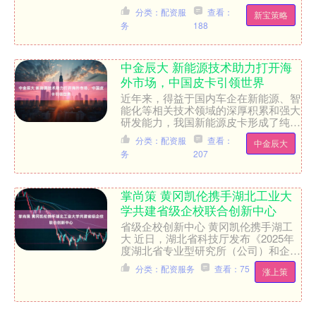
像便秘，防守散得像沙子。球迷骂完
分类：配资服
查看：
新宝策略
街，媒体写完稿，连更衣....
务
188
中金辰大 新能源技术助力打开海
外市场，中国皮卡引领世界
近年来，得益于国内车企在新能源、智
能化等相关技术领域的深厚积累和强大
研发能力，我国新能源皮卡形成了纯
电、混动、增程等多种技术路线并存的
分类：配资服
查看：
中金辰大
局面，出口海外的新能源皮卡....
务
207
掌尚策 黄冈凯伦携手湖北工业大
学共建省级企校联合创新中心
省级企校创新中心 黄冈凯伦携手湖工
大 近日，湖北省科技厅发布《2025年
度湖北省专业型研究所（公司）和企校
联合创新中心备案公示》已完成公示，
分类：配资服务
查看：75
涨上策
黄冈凯伦新材料有限公....