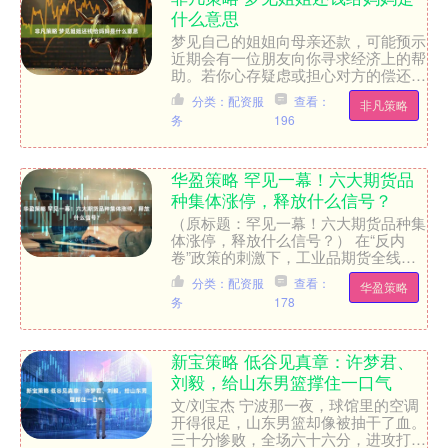
什么意思
梦见自己的姐姐向母亲还款，可能预示
近期会有一位朋友向你寻求经济上的帮
助。若你心存疑虑或担心对方的偿还能
力，直接而礼貌地回绝或许是个不错的
分类：配资服
查看：
非凡策略
选择，避免因追问细节而导....
务
196
华盈策略 罕见一幕！六大期货品
种集体涨停，释放什么信号？
（原标题：罕见一幕！六大期货品种集
体涨停，释放什么信号？） 在“反内
卷”政策的刺激下，工业品期货全线大
涨！ 7月22日，商品期货午后大爆发，
分类：配资服
查看：
华盈策略
焦煤、焦炭、多晶硅、....
务
178
新宝策略 低谷见真章：许梦君、
刘毅，给山东男篮撑住一口气
文/刘宝杰 宁波那一夜，球馆里的空调
开得很足，山东男篮却像被抽干了血。
三十分惨败，全场六十六分，进攻打得