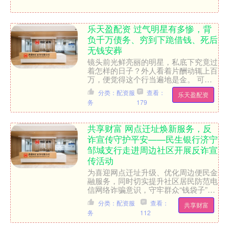
乐天盈配资 过气明星有多惨，背
负千万债务、穷到下跪借钱、死后
无钱安葬
镜头前光鲜亮丽的明星，私底下究竟过
着怎样的日子？外人看着片酬动辄上百
万，便觉得这个行当遍地是金。 可真
实情况是，能站在金字塔顶端的不过寥
分类：配资服
查看：
乐天盈配资
寥数人，更多曾被聚光灯眷....
务
179
共享财富 网点迁址焕新服务，反
诈宣传守护平安——民生银行济宁
邹城支行走进周边社区开展反诈宣
传活动
为喜迎网点迁址升级、优化周边便民金
融服务，同时切实提升社区居民防范电
信网络诈骗意识，守牢群众“钱袋子”，
近日，民生银行济宁邹城支行以网点迁
分类：配资服
查看：
共享财富
址为契机，组织宣传小队....
务
112