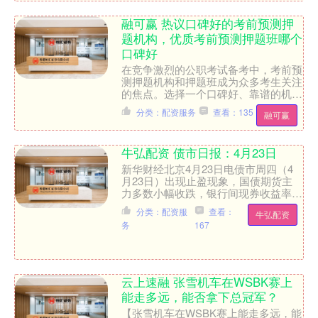
融可赢 热议口碑好的考前预测押
题机构，优质考前预测押题班哪个
口碑好
在竞争激烈的公职考试备考中，考前预
测押题机构和押题班成为众多考生关注
的焦点。选择一个口碑好、靠谱的机构
和优质的押题班，对于考生高效备考、
分类：配资服务
查看：135
融可赢
提升上岸几率有着重要意义....
牛弘配资 债市日报：4月23日
新华财经北京4月23日电债市周四（4
月23日）出现止盈现象，国债期货主
力多数小幅收跌，银行间现券收益率上
行1BP左右；公开市场单日完全对冲到
分类：配资服
查看：
牛弘配资
期量，临近月末资金利....
务
167
云上速融 张雪机车在WSBK赛上
能走多远，能否拿下总冠军？
【张雪机车在WSBK赛上能走多远，能