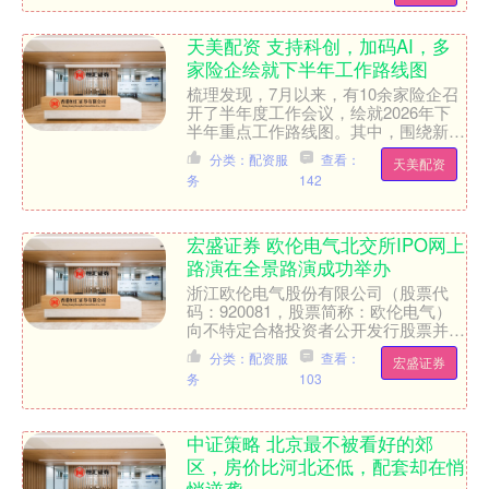
天美配资 支持科创，加码AI，多
家险企绘就下半年工作路线图
梳理发现，7月以来，有10余家险企召
开了半年度工作会议，绘就2026年下
半年重点工作路线图。其中，围绕新质
生产力进行工作部署是险企的落脚点，
分类：配资服
查看：
天美配资
主要体现在：资产、负....
务
142
宏盛证券 欧伦电气北交所IPO网上
路演在全景路演成功举办
浙江欧伦电气股份有限公司（股票代
码：920081，股票简称：欧伦电气）
向不特定合格投资者公开发行股票并在
北交所上市网上路演2026年6月30日
分类：配资服
查看：
宏盛证券
（星期二）14:0....
务
103
中证策略 北京最不被看好的郊
区，房价比河北还低，配套却在悄