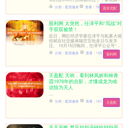
帮助我走出亏损泥潭的，还是身经百战
分类：配资服务
查看：78
盈富优配
的一条条的市场实战经验，每....
股利网 太突然，任泽平和“骂战”对
手双双被禁！
近日，网红经济学家任泽平与私募大佬
但斌在社交媒体隔空互呛多日引发关
注。 10月15日晚间，任泽平公众号“泽
平宏观”因违规无法关注，视频号同样
分类：配资服务
查看：135
股利网
显示“此账号已被禁止....
天盈配 天呐，看到林凤娇和林青
霞1976年的合影，才懂成龙为啥
说惊为天人
....
分类：配资服务
查看：161
天盈配
非凡策略 梦见姐姐还钱给妈妈是