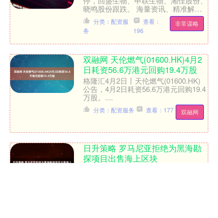
停，回盛生物、申联生物、湘佳股份、
晓鸣股份跟跌。 海量资讯、精准解
读，尽在新浪财经APP....
分类：配资服
查看：
非常谋略
务
196
双融网 天伦燃气(01600.HK)4月2
日耗资56.6万港元回购19.4万股
格隆汇4月2日丨天伦燃气(01600.HK)
公告，4月2日耗资56.6万港元回购19.4
万股。....
分类：配资服务
查看：177
双融网
日升策略 罗马尼亚拒绝为黑海勘
探项目出售海上区块
一个海上天然气项目的首席执行官周二
表示，罗马尼亚因不再拍卖新的区块，
阻碍了在黑海进一步进行海上天然气勘
探。 这个欧盟和北约成员国在黑海估
分类：配资服
查看：
日升策略
计拥有2000亿立方米的....
务
133