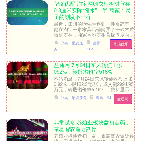
华瑞优配 淘宝网购衣柜板材宣称
0.3厘米实际“缩水”一半 商家：尺
子的刻度不一样
最近，四川的喻先生遇到一件奇葩事。
他在淘宝一家家具店铺购买了一款木质
板材衣柜，商家宣称衣柜背板厚度为
0.3厘米。衣柜到货后，喻先生在组装
分类：配资服
查看：
华瑞优配
时却发现，背板厚度竟然“....
务
212
益通网 7月24日东风转债上涨
092%，转股溢价率516%
本站消息，7月24日东风转债收盘上涨
0.92%，报132.3元/张，成交额2994.95
万元，转股溢价率5.16%。 资料显示，
东风转债信用级别为“AA”，债券....
分类：配资服务
查看：94
益通网
非常谋略 养殖业板块盘初走弱，
京基智农逼近跌停
养殖业板块盘初走弱，京基智农逼近跌