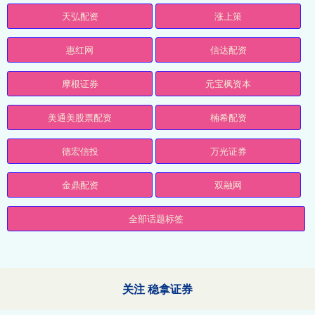
天弘配资
涨上策
惠红网
信达配资
摩根证券
元宝枫资本
美通美股票配资
楠希配资
德宏信投
万光证券
金鼎配资
双融网
全部话题标签
关注 稳拿证券