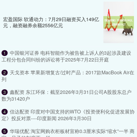
宏盈国际 软通动力：7月29日融资买入149亿
元，融资融券余额2556亿元
中国银河证券 电科智能作为被告被上诉人的3起涉及建设
1
工程分包合同纠纷的诉讼将于2025年7月22日开庭
天戈资本 苹果新增复古/过时产品：2017款MacBook Air在
2
列
鑫配资 东江环保：截至2026年3月31日公司A股股东总户
3
数为31420户
信达配资 印度对中国支持的WTO《投资便利化促进发展协
4
定》投反对票----印度新闻 2026年3月30日
华瑞优配 淘宝网购衣柜板材宣称0.3厘米实际“缩水”一半 商
5