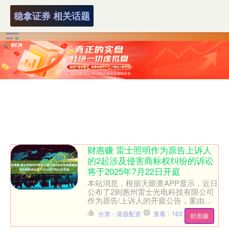
稳拿证券 相关话题
财惠赚 雷士照明作为原告上诉人
的2起涉及侵害商标权纠纷的诉讼
将于2025年7月22日开庭
本站消息，根据天眼查APP显示，近日
公布了2则惠州雷士光电科技有限公司
作为原告/上诉人的开庭公告，案由为
侵害商标权纠纷，开庭日期为2025年7
分类：港股配资
查看：163
财惠赚
月22日。详细内容....