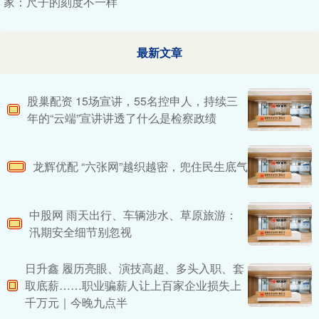
家：尺子的刻度不一样
最新文章
股巢配资 15场宣讲，55名控申人，持续三
年的“云端”宣讲讲透了什么是检察政绩
龙辉优配 “六张网”越织越密，兜住民生底气
中股网 雨天出行、车辆涉水、草原旅游：
汛期安全细节别忽视
日升鑫 履历亮眼、演技高超、多头入职、套
取底薪……职业骗薪人让上百家企业损失上
千万元｜今晚九点半