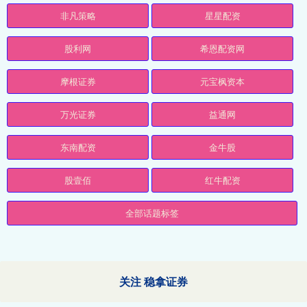
非凡策略
星星配资
股利网
希恩配资网
摩根证券
元宝枫资本
万光证券
益通网
东南配资
金牛股
股壹佰
红牛配资
全部话题标签
关注 稳拿证券