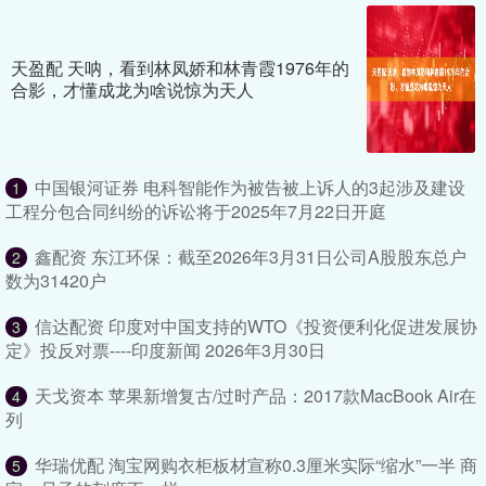
天盈配 天呐，看到林凤娇和林青霞1976年的
合影，才懂成龙为啥说惊为天人
中国银河证券 电科智能作为被告被上诉人的3起涉及建设
1
工程分包合同纠纷的诉讼将于2025年7月22日开庭
鑫配资 东江环保：截至2026年3月31日公司A股股东总户
2
数为31420户
信达配资 印度对中国支持的WTO《投资便利化促进发展协
3
定》投反对票----印度新闻 2026年3月30日
天戈资本 苹果新增复古/过时产品：2017款MacBook Air在
4
列
华瑞优配 淘宝网购衣柜板材宣称0.3厘米实际“缩水”一半 商
5