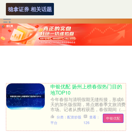
稳拿证券 相关话题
申银优配 扬州上榜春假热门目的
地TOP10
今年春假与清明假期无缝衔接，形成6
天的加长版假期，将点燃春季文旅消费
市场。记者从携程获悉，春假期间（4
月1日—6日），江苏用户订单总量同
分类：配资炒股
查看：
申银优配
比增长93%，扬州与南京....
平台
126