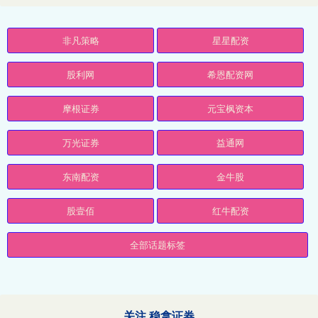
非凡策略
星星配资
股利网
希恩配资网
摩根证券
元宝枫资本
万光证券
益通网
东南配资
金牛股
股壹佰
红牛配资
全部话题标签
关注 稳拿证券