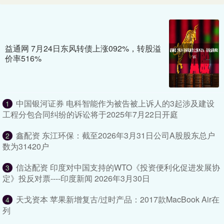
益通网 7月24日东风转债上涨092%，转股溢
价率516%
中国银河证券 电科智能作为被告被上诉人的3起涉及建设
1
工程分包合同纠纷的诉讼将于2025年7月22日开庭
鑫配资 东江环保：截至2026年3月31日公司A股股东总户
2
数为31420户
信达配资 印度对中国支持的WTO《投资便利化促进发展协
3
定》投反对票----印度新闻 2026年3月30日
天戈资本 苹果新增复古/过时产品：2017款MacBook Air在
4
列