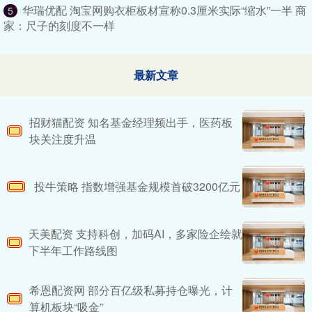
华瑞优配 淘宝网购衣柜板材宣称0.3厘米实际“缩水”一半 商
5
家：尺子的刻度不一样
最新文章
招财猫配资 知名基金经理频出手，医药板
块关注度升温
投牛策略 指数增强基金规模首破3200亿元
天美配资 支持科创，加码AI，多家险企绘就
下半年工作路线图
希恩配资网 部分百亿级私募持仓曝光，计
算机板块“吸金”