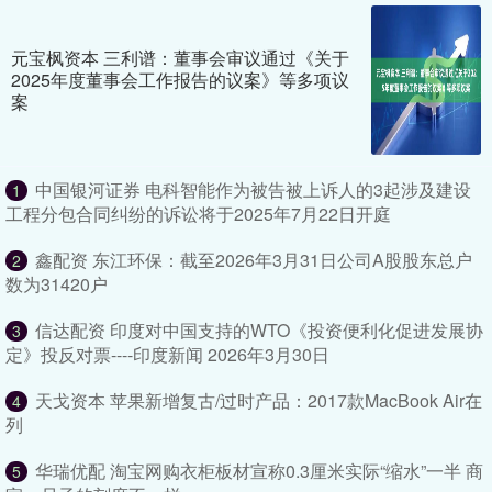
元宝枫资本 三利谱：董事会审议通过《关于
2025年度董事会工作报告的议案》等多项议
案
中国银河证券 电科智能作为被告被上诉人的3起涉及建设
1
工程分包合同纠纷的诉讼将于2025年7月22日开庭
鑫配资 东江环保：截至2026年3月31日公司A股股东总户
2
数为31420户
信达配资 印度对中国支持的WTO《投资便利化促进发展协
3
定》投反对票----印度新闻 2026年3月30日
天戈资本 苹果新增复古/过时产品：2017款MacBook Air在
4
列
华瑞优配 淘宝网购衣柜板材宣称0.3厘米实际“缩水”一半 商
5