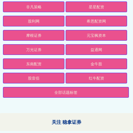
非凡策略
星星配资
股利网
希恩配资网
摩根证券
元宝枫资本
万光证券
益通网
东南配资
金牛股
股壹佰
红牛配资
全部话题标签
关注 稳拿证券