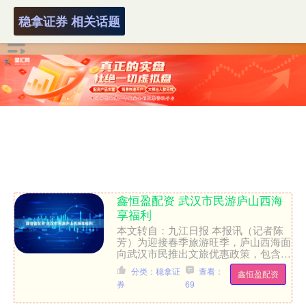
稳拿证券 相关话题
鑫恒盈配资 武汉市民游庐山西海
享福利
本文转自：九江日报 本报讯（记者陈
芳）为迎接春季旅游旺季，庐山西海面
向武汉市民推出文旅优惠政策，包含景
区免票、住宿打折、餐饮特惠等多项福
分类：稳拿证
查看：
鑫恒盈配资
利。 据悉，即日起至今年....
券
69