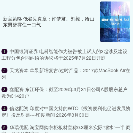
新宝策略 低谷见真章：许梦君、刘毅，给山
东男篮撑住一口气
中国银河证券 电科智能作为被告被上诉人的3起涉及建设
1
工程分包合同纠纷的诉讼将于2025年7月22日开庭
天戈资本 苹果新增复古/过时产品：2017款MacBook Air在
2
列
鑫配资 东江环保：截至2026年3月31日公司A股股东总户
3
数为31420户
信达配资 印度对中国支持的WTO《投资便利化促进发展协
4
定》投反对票----印度新闻 2026年3月30日
华瑞优配 淘宝网购衣柜板材宣称0.3厘米实际“缩水”一半 商
5