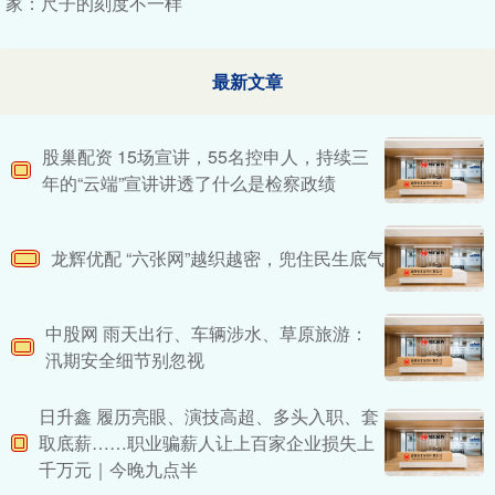
家：尺子的刻度不一样
最新文章
股巢配资 15场宣讲，55名控申人，持续三
年的“云端”宣讲讲透了什么是检察政绩
龙辉优配 “六张网”越织越密，兜住民生底气
中股网 雨天出行、车辆涉水、草原旅游：
汛期安全细节别忽视
日升鑫 履历亮眼、演技高超、多头入职、套
取底薪……职业骗薪人让上百家企业损失上
千万元｜今晚九点半