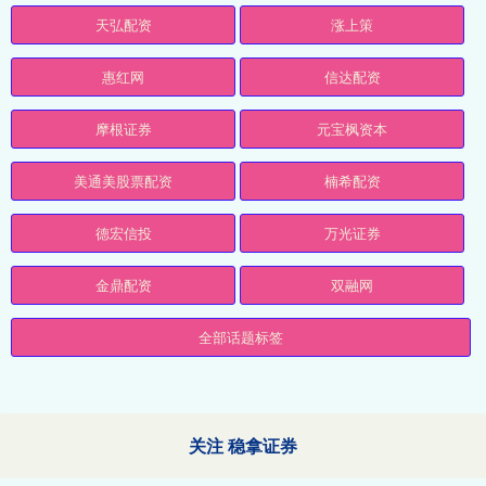
天弘配资
涨上策
惠红网
信达配资
摩根证券
元宝枫资本
美通美股票配资
楠希配资
德宏信投
万光证券
金鼎配资
双融网
全部话题标签
关注 稳拿证券