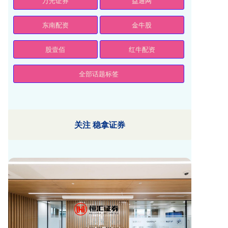
万光证券
益通网
东南配资
金牛股
股壹佰
红牛配资
全部话题标签
关注 稳拿证券