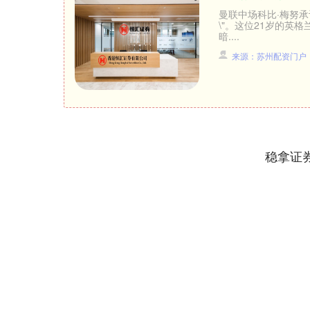
曼联中场科比·梅努承
\"。这位21岁的
暗....
来源：苏州配资门户
稳拿证