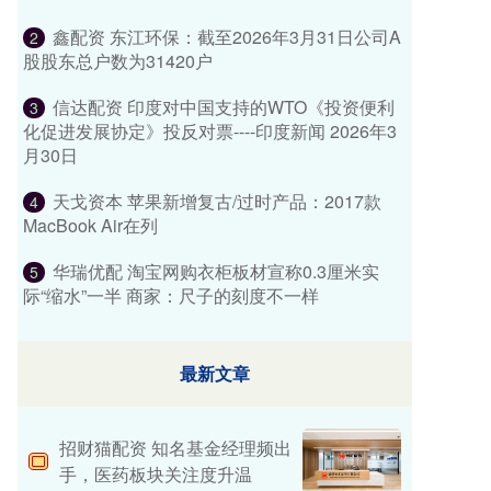
鑫配资 东江环保：截至2026年3月31日公司A
2
股股东总户数为31420户
信达配资 印度对中国支持的WTO《投资便利
3
化促进发展协定》投反对票----印度新闻 2026年3
月30日
天戈资本 苹果新增复古/过时产品：2017款
4
MacBook Air在列
华瑞优配 淘宝网购衣柜板材宣称0.3厘米实
5
际“缩水”一半 商家：尺子的刻度不一样
最新文章
招财猫配资 知名基金经理频出
手，医药板块关注度升温