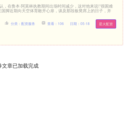
认，在鲁本·阿莫林执教期间出场时间减少，这对他来说\"很困难
英格兰国脚近期向天空体育敞开心扉，谈及那段板凳席上的日子，并
分类：配资服务
查看：106
日期：05-18
星火配资
券文章已加载完成