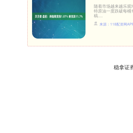
随着市场越来越乐观
特原油一度跌破每桶
稿....
来源：118配资网AP
稳拿证