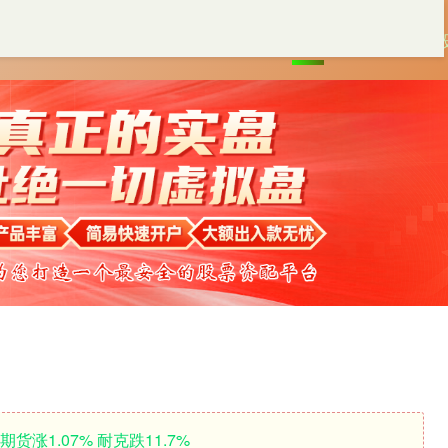
首页
稳拿证券
配资炒
货涨1.07% 耐克跌11.7%