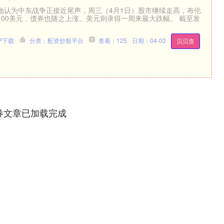
地认为中东战争正接近尾声，周三（4月1日）股市继续走高，布伦
100美元，债券也随之上涨。美元则录得一周来最大跌幅。 截至发
P下载
分类：配资炒股平台
查看：125
日期：04-02
贝贝查
券文章已加载完成