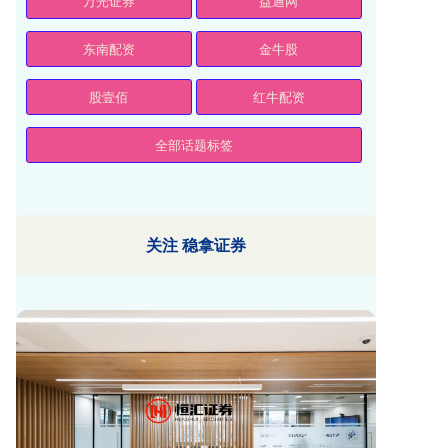
万光证券
益通网
东南配资
金牛股
股壹佰
红牛配资
全部话题标签
关注 稳拿证券