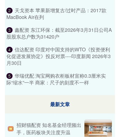
天戈资本 苹果新增复古/过时产品：2017款
2
MacBook Air在列
鑫配资 东江环保：截至2026年3月31日公司A
3
股股东总户数为31420户
信达配资 印度对中国支持的WTO《投资便利
4
化促进发展协定》投反对票----印度新闻 2026年3
月30日
华瑞优配 淘宝网购衣柜板材宣称0.3厘米实
5
际“缩水”一半 商家：尺子的刻度不一样
最新文章
招财猫配资 知名基金经理频出
手，医药板块关注度升温