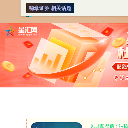
稳拿证券 相关话题
贝贝查 盘前：纳指期