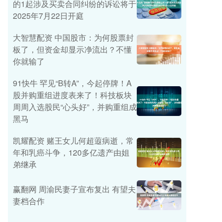
的1起涉及买卖合同纠纷的诉讼将于
2025年7月22日开庭
大智慧配资 中国股市：为何股票封
板了，但资金却显示净流出？不懂
你就输了
91快牛 罕见“B转A”，今起停牌！A
股并购重组进度表来了！科技板块
周周入选股民“心头好”，并购重组成
黑马
凯耀配资 赌王女儿何超蕸病逝，常
年和乳癌斗争，120多亿遗产由姐
弟继承
赢翻网 周渝民妻子宣布复出 有望夫
妻档合作