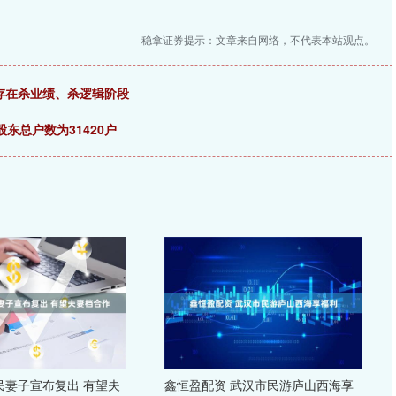
稳拿证券提示：文章来自网络，不代表本站观点。
不存在杀业绩、杀逻辑阶段
股东总户数为31420户
民妻子宣布复出 有望夫
鑫恒盈配资 武汉市民游庐山西海享