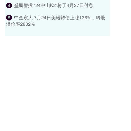
盛鹏智投 “24中山K2”将于4月27日付息
4
中金宸大 7月24日美诺转债上涨136%，转股
5
溢价率2882%