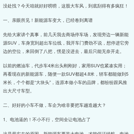
没处找？今天咱就好好唠唠，这股大车风，到底刮得有多疯狂！
一、亲眼所见！新能源车变大，已经卷到离谱
先给大家讲个真事，前几天我去商场停车场，发现旁边一辆新能
源SUV，车身宽到超出车位线，我开车门费劲不说，想停进它旁
边的空位，来回倒了八把，愣是没进去，最后只能无奈开走。
以前的燃油车，代步车4米出头刚刚好，家用SUV也紧凑实用；
再看现在的新能源车，随便一款SUV都超4.8米，轿车都能做到5
米长，个个都是“大块头”，连原本做小车的品牌，都纷纷跟风推
出大尺寸车型。
二、好好的小车不做，车企为啥非要把车越造越大？
1、电池逼的！不小不行，空间全让电池占了
这是最实在的原因，新能源车要装大电池，才能保证续航，电池