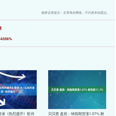
稳拿证券提示：文章来自网络，不代表本站观点。
理
356%
者谈《热烈盛开》歌词
贝贝查 盘前：纳指期货涨1.07% 耐