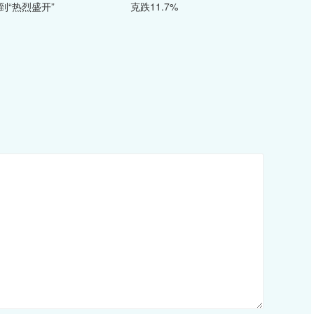
到“热烈盛开”
克跌11.7%