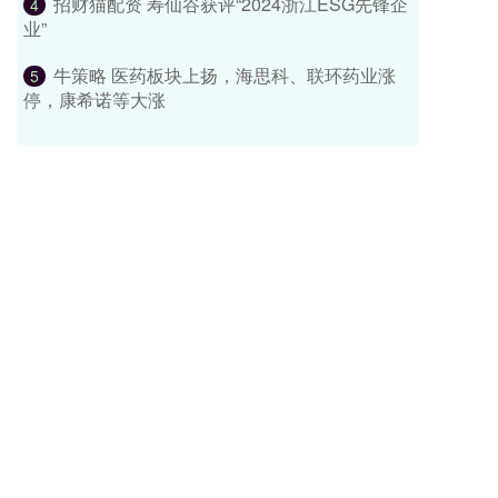
招财猫配资 寿仙谷获评“2024浙江ESG先锋企
4
业”
牛策略 医药板块上扬，海思科、联环药业涨
5
停，康希诺等大涨