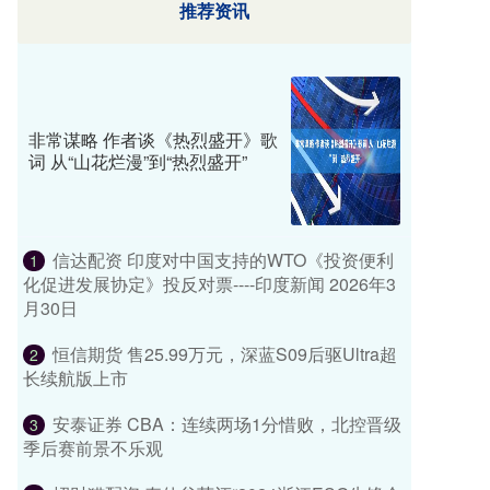
推荐资讯
非常谋略 作者谈《热烈盛开》歌
词 从“山花烂漫”到“热烈盛开”
信达配资 印度对中国支持的WTO《投资便利
1
化促进发展协定》投反对票----印度新闻 2026年3
月30日
恒信期货 售25.99万元，深蓝S09后驱Ultra超
2
长续航版上市
安泰证券 CBA：连续两场1分惜败，北控晋级
3
季后赛前景不乐观