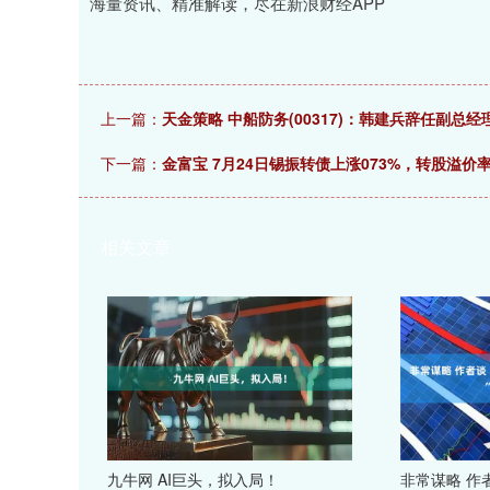
海量资讯、精准解读，尽在新浪财经APP
上一篇：
天金策略 中船防务(00317)：韩建兵辞任副总经
下一篇：
金富宝 7月24日锡振转债上涨073%，转股溢价率4
相关文章
九牛网 AI巨头，拟入局！
非常谋略 作