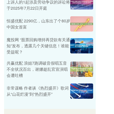
上诉人的1起涉及劳动争议的诉讼将
于2025年7月22日开庭
恒盛优配 2290亿，山东出了个80岁
中国女首富
魔投网 “股票回购增持再贷款有关通
知”发布，透露几个关键信息！谁能
受益呢？
共赢优配 浪姐7跑调破音假唱五音
不全状况百出，谢娜趁乱官宣演唱
会遭吐槽
非常谋略 作者谈《热烈盛开》歌词
从“山花烂漫”到“热烈盛开”