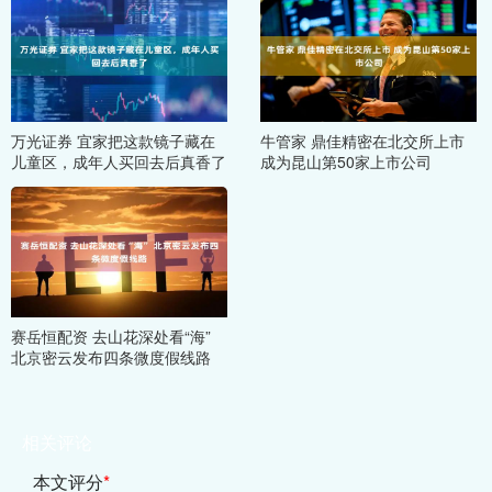
万光证券 宜家把这款镜子藏在
牛管家 鼎佳精密在北交所上市
儿童区，成年人买回去后真香了
成为昆山第50家上市公司
赛岳恒配资 去山花深处看“海”
北京密云发布四条微度假线路
相关评论
本文评分
*