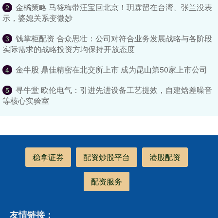
金橘策略 马筱梅带汪宝回北京！玥霖留在台湾、张兰没表
2
示，婆媳关系变微妙
钱掌柜配资 合众思壮：公司对符合业务发展战略与各阶段
3
实际需求的战略投资方均保持开放态度
金牛股 鼎佳精密在北交所上市 成为昆山第50家上市公司
4
寻牛堂 欧伦电气：引进先进设备工艺提效，自建焓差噪音
5
等核心实验室
稳拿证券
配资炒股平台
港股配资
配资服务
友情链接：