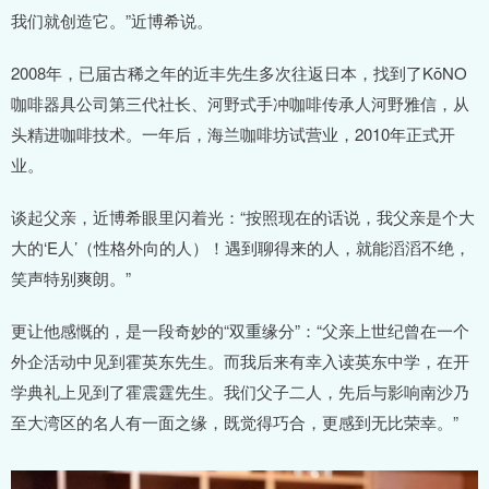
我们就创造它。”近博希说。
2008年，已届古稀之年的近丰先生多次往返日本，找到了KōNO
咖啡器具公司第三代社长、河野式手冲咖啡传承人河野雅信，从
头精进咖啡技术。一年后，海兰咖啡坊试营业，2010年正式开
业。
谈起父亲，近博希眼里闪着光：“按照现在的话说，我父亲是个大
大的‘E人’（性格外向的人）！遇到聊得来的人，就能滔滔不绝，
笑声特别爽朗。”
更让他感慨的，是一段奇妙的“双重缘分”：“父亲上世纪曾在一个
外企活动中见到霍英东先生。而我后来有幸入读英东中学，在开
学典礼上见到了霍震霆先生。我们父子二人，先后与影响南沙乃
至大湾区的名人有一面之缘，既觉得巧合，更感到无比荣幸。”