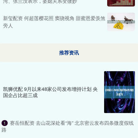
湾、张兰没表示，婆媳关系变微妙
新玺配资 何超莲樱花照 窦骁视角 甜蜜恩爱羡煞
旁人
推荐资讯
凯狮优配 9月以来48家公司发布增持计划 央
国企占比超三成
赛岳恒配资 去山花深处看“海” 北京密云发布四条微度假线
1
路