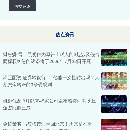
提交评论
热点资讯
财惠赚 雷士照明作为原告上诉人的2起涉及侵害
商标权纠纷的诉讼将于2025年7月22日开庭
泽巨配资 证券转银行，1亿能一次性转出吗？大
额资金转账的3条硬规则
凯狮优配 9月以来48家公司发布增持计划 央国
企占比超三成
金橘策略 马筱梅带汪宝回北京！玥霖留在台