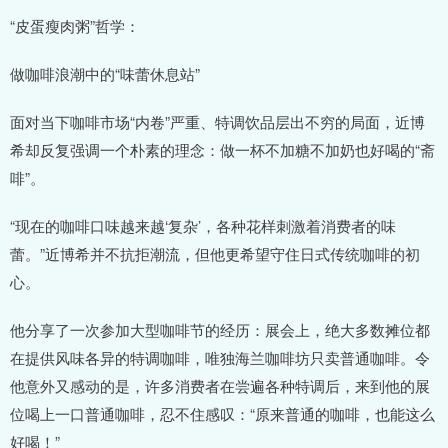
“皮蛋瘦肉粥”哲学：
做咖啡浪潮中的“味蕾休息站”
面对当下咖啡市场“内卷”严重、特调饮品层出不穷的局面，近博
希却反复强调一个朴素的理念：做一杯不加糖不加奶也好喝的“斋
啡”。
“现在的咖啡口味越来越‘复杂’，各种花样刺激着消费者的味
蕾。”近博希并不抗拒潮流，但他更希望守住日式传统咖啡的初
心。
他分享了一次参加大型咖啡节的经历：展会上，绝大多数摊位都
在提供风味各异的特调咖啡，唯独海兰咖啡坊只卖普通咖啡。令
他意外又感动的是，许多消费者在尝遍各种特调后，来到他的展
位喝上一口普通咖啡，忍不住感叹：“原来普通的咖啡，也能这么
好喝！”