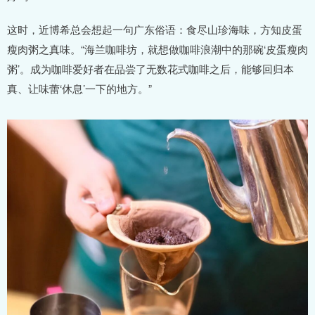
这时，近博希总会想起一句广东俗语：食尽山珍海味，方知皮蛋
瘦肉粥之真味。“海兰咖啡坊，就想做咖啡浪潮中的那碗‘皮蛋瘦肉
粥’。成为咖啡爱好者在品尝了无数花式咖啡之后，能够回归本
真、让味蕾‘休息’一下的地方。”