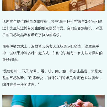
店内常年提供8种自选咖啡豆，其中“海兰1号”与“海兰2号”分别是
近丰先生与近博希先生的独家拼配作品。店内自备烘焙机，对豆
子的口感与品质有着近乎执拗的追求。
而在冲煮方式上，近博希会为客人现场展示虹吸壶、法兰绒手
冲、滤纸手冲等多种冲煮方式，并耐心讲解每一种方法对风味的
微妙影响。
“品尝咖啡，不只有‘喝’。看、听、闻、触，再加上品尝，才是完
整的五感体验。”近博希说，“就像我们追求美食要‘色香味俱全’，
咖啡也是一样的道理。”