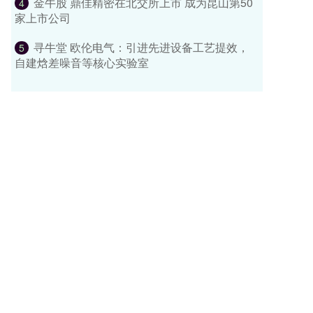
金牛股 鼎佳精密在北交所上市 成为昆山第50
4
家上市公司
寻牛堂 欧伦电气：引进先进设备工艺提效，
5
自建焓差噪音等核心实验室