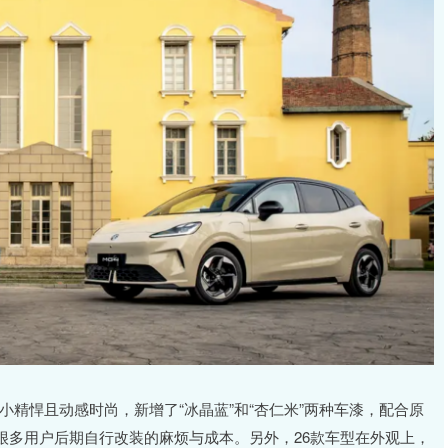
短小精悍且动感时尚，新增了“冰晶蓝”和“杏仁米”两种车漆，配合原
很多用户后期自行改装的麻烦与成本。另外，26款车型在外观上，