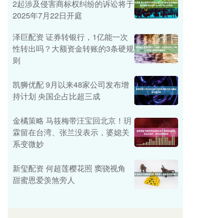
2起涉及侵害商标权纠纷的诉讼将于
2025年7月22日开庭
泽巨配资 证券转银行，1亿能一次
性转出吗？大额资金转账的3条硬规
则
凯狮优配 9月以来48家公司发布增
持计划 央国企占比超三成
金橘策略 马筱梅带汪宝回北京！玥
霖留在台湾、张兰没表示，婆媳关
系变微妙
新玺配资 何超莲樱花照 窦骁视角
甜蜜恩爱羡煞旁人