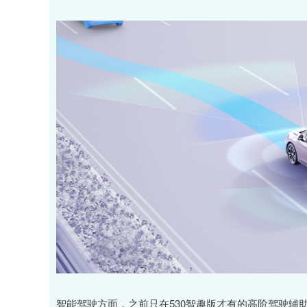
智能驾驶方面，之前只在530智趣版才有的高阶驾驶辅