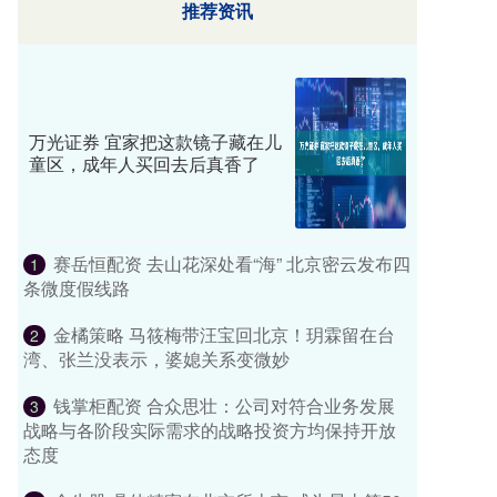
推荐资讯
万光证券 宜家把这款镜子藏在儿
童区，成年人买回去后真香了
赛岳恒配资 去山花深处看“海” 北京密云发布四
1
条微度假线路
金橘策略 马筱梅带汪宝回北京！玥霖留在台
2
湾、张兰没表示，婆媳关系变微妙
钱掌柜配资 合众思壮：公司对符合业务发展
3
战略与各阶段实际需求的战略投资方均保持开放
态度