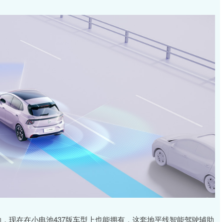
助，现在在小电池437版车型上也能拥有，这套地平线智能驾驶辅助